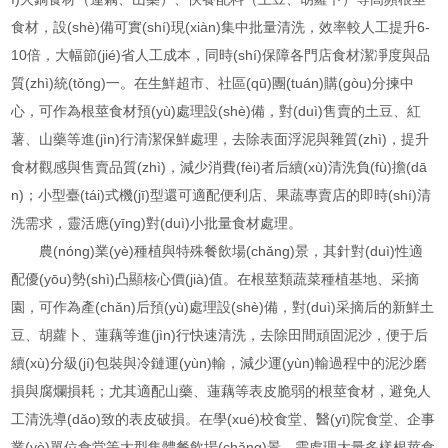
食材，設(shè)備可實(shí)現(xiàn)集中批量清洗，效率較人工提升6-
10倍，大幅節(jié)省人工成本，同時(shí)保障各門店食材潔凈度與品
質(zhì)統(tǒng)一。在生鮮超市、社區(qū)團(tuán)購(gòu)分揀中
心，可作為根莖食材預(yù)處理設(shè)備，對(duì)售賣的土豆、紅
薯、山藥等進(jìn)行清潔保鮮處理，去除表面浮泥與雜質(zhì)，提升
食材觀感與售賣品質(zhì)，減少消費(fèi)者后續(xù)清洗負(fù)擔(dā
n)；小型臺(tái)式機(jī)型還可適配便利店、果蔬專賣店的即時(shí)清
洗需求，靈活應(yīng)對(duì)小批量食材處理。
農(nóng)業(yè)種植與特殊餐飲場(chǎng)景，其針對(duì)性適
配優(yōu)勢(shì)凸顯核心價(jià)值。在根莖類蔬菜種植基地、采摘
園，可作為產(chǎn)后預(yù)處理設(shè)備，對(duì)采摘后的新鮮土
豆、胡蘿卜、蓮藕等進(jìn)行快速清洗，去除田間頑固泥沙，便于后
續(xù)分級(jí)包裝與冷鏈運(yùn)輸，減少運(yùn)輸過程中的泥沙磨
損與腐爛損耗；尤其適配山藥、蓮藕等表皮脆弱的根莖食材，避免人
工清洗導(dǎo)致的表皮破損。在學(xué)校食堂、醫(yī)院食堂、企事
業(yè)單位食堂等大型集體餐飲場(chǎng)景，需處理大量多樣根莖食