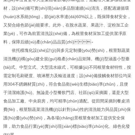
材，設(shè)備可實(shí)現(xiàn)多品類連續(xù)清洗，搭配過濾循環
(huán)水系統(tǒng)，節(jié)水率達(dá)60%以上，既保障食材安全，
又契合綠色節(jié)能要求。此外，在脫水蔬菜、果蔬汁、淀粉加工企
業(yè)，可作為前置清洗設(shè)備，為根莖食材深加工提供潔凈原
料，保障后續(xù)產(chǎn)品品質(zhì)。
依托模塊化設(shè)計(jì)與多元定制優(yōu)勢(shì)，根莖類蔬菜
清洗機(jī)構(gòu)建全規(guī)格產(chǎn)品矩陣。機(jī)型涵蓋小型臺
(tái)式、中型立式、大型流水線式，可根據(jù)不同根莖食材特性，按
需定制毛刷硬度、噴淋壓力及輸送速度；設(shè)備接觸食材部位均采
用304不銹鋼材質(zhì)，符合食品衛(wèi)生標(biāo)準(zhǔn)，且便
于清潔維護(hù)。無論是小型餐飲門店、社區(qū)采摘園，還是大型
食品加工廠、中央廚房，均可精準(zhǔn)適配。從田間采摘到餐桌消
費(fèi)，根莖類蔬菜清洗機(jī)以針對(duì)性的清洗能力與品質(zhì)保
護(hù)優(yōu)勢(shì)，為各場(chǎng)景根莖食材加工提供安全保
障，助力食品行業(yè)實(shí)現(xiàn)標(biāo)準(zhǔn)化、綠色化發
(fā)展。