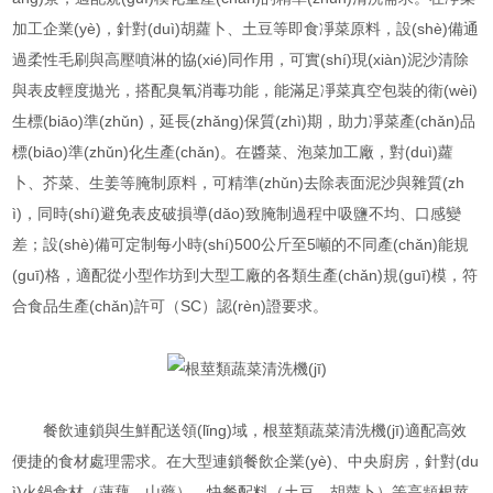
加工企業(yè)，針對(duì)胡蘿卜、土豆等即食凈菜原料，設(shè)備通
過柔性毛刷與高壓噴淋的協(xié)同作用，可實(shí)現(xiàn)泥沙清除
與表皮輕度拋光，搭配臭氧消毒功能，能滿足凈菜真空包裝的衛(wèi)
生標(biāo)準(zhǔn)，延長(zhǎng)保質(zhì)期，助力凈菜產(chǎn)品
標(biāo)準(zhǔn)化生產(chǎn)。在醬菜、泡菜加工廠，對(duì)蘿
卜、芥菜、生姜等腌制原料，可精準(zhǔn)去除表面泥沙與雜質(zh
ì)，同時(shí)避免表皮破損導(dǎo)致腌制過程中吸鹽不均、口感變
差；設(shè)備可定制每小時(shí)500公斤至5噸的不同產(chǎn)能規
(guī)格，適配從小型作坊到大型工廠的各類生產(chǎn)規(guī)模，符
合食品生產(chǎn)許可（SC）認(rèn)證要求。
餐飲連鎖與生鮮配送領(lǐng)域，根莖類蔬菜清洗機(jī)適配高效
便捷的食材處理需求。在大型連鎖餐飲企業(yè)、中央廚房，針對(du
ì)火鍋食材（蓮藕、山藥）、快餐配料（土豆、胡蘿卜）等高頻根莖