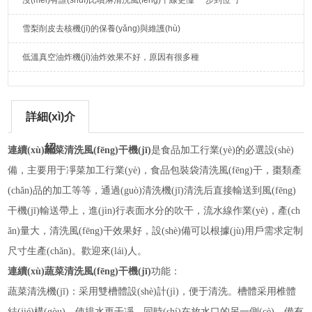
沒(méi)有誰(shuí)比噴淋清洗風(fēng)干線更懂“一步到位”了
雪梨削皮去核機(jī)的保養(yǎng)與維護(hù)
低溫真空油炸機(jī)油炸效果不好，原因有很多種
詳細(xì)介
紹
連續(xù)蔬菜清洗風(fēng)干機(jī)
是食品加工行業(yè)的必選設(shè)
備，主要用于凈菜加工行業(yè)，食品包裝袋清洗風(fēng)干，棗類產
(chǎn)品的加工等等，通過(guò)清洗機(jī)清洗后直接輸送到風(fēng)
干機(jī)輸送帶上，進(jìn)行表面水分的吹干，流水線作業(yè)，產(ch
ǎn)量大，清洗風(fēng)干效果好，設(shè)備可以根據(jù)用戶需求定制
尺寸生產(chǎn)。歡迎來(lái)人。
連續(xù)蔬菜清洗風(fēng)干機(jī)
功能：
蔬菜清洗機(jī)：采用雙槽體設(shè)計(jì)，便于清洗。槽體采用椎體
結(jié)構(gòu)，使排水更干凈，同時(shí)在放水口的另一側(cè)，備有