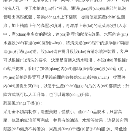
清洗人孔，便于水槍進(jìn)行*沖洗。通過(guò)設(shè)備底部的氣泡
管噴出高壓氣體，帶動(dòng)水上下翻滾，從而使蔬菜產(chǎn)生翻
滾，加上槽體上部的高壓水噴淋，將漂浮上來(lái)的蔬菜再次打入水
中，產(chǎn)生多次的翻滾，達(dá)到理想的清洗效果。水泵的進(jìn)
水處設(shè)有過(guò)濾網(wǎng)，將清洗過(guò)程中的漂浮物和雜志
進(jìn)行過(guò)濾。設(shè)備在提升段設(shè)有清水噴淋裝置，客戶
可以根據(jù)清洗的要求，決定是否接入清水噴淋，本設(shè)備根據(j
ù)客戶要求，采用了加強(qiáng)內(nèi)部結(jié)構(gòu)設(shè)計(jì)，
內(nèi)部輸送裝置可以圍繞前面的鉸接點(diǎn)旋轉(zhuǎn)，從而將
內(nèi)膽提出來(lái)，以便于生產(chǎn)過(guò)后的內(nèi)部清洗；升
降方式既可以人工升降，也可以電動(dòng)升降。
蔬菜風(fēng)干機(jī)：
采用全不銹鋼制作，造型美觀，體積小。產(chǎn)品脫水，只需高
壓、低溫的氣流即可完成，并且有除油漬、水垢等效果，這是其它同
類設(shè)備所不具備的，果蔬風(fēng)干機(jī)節(jié)約能 源、降低除