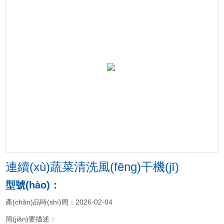
連續(xù)蔬菜清洗風(fēng)干機(jī)
型號(hào)：
產(chǎn)品時(shí)間：2026-02-04
簡(jiǎn)要描述：