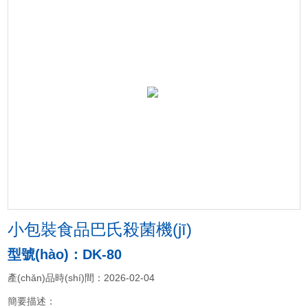
小包裝食品巴氏殺菌機(jī)
型號(hào)：DK-80
產(chǎn)品時(shí)間：2026-02-04
簡要描述：