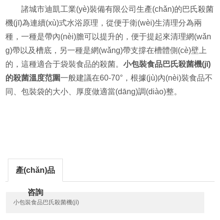
諸城市迪凱工業(yè)裝備有限公司生產(chǎn)的巴氏殺菌
機(jī)為連續(xù)式水浴原理，從便于衛(wèi)生清理分為兩
種，一種是帶內(nèi)膽可以提升的，便于提起來清理網(wǎn
g)帶以及槽底，另一種是網(wǎng)帶支撐在槽體側(cè)壁上
的，這種適合于袋裝食品的殺菌。
小包裝食品巴氏殺菌機(jī)
的殺菌溫度范圍
一般建議在60-70°，根據(jù)內(nèi)裝食品不
同、包裝袋的大小、厚度做適當(dāng)調(diào)整。
產(chǎn)品
咨詢